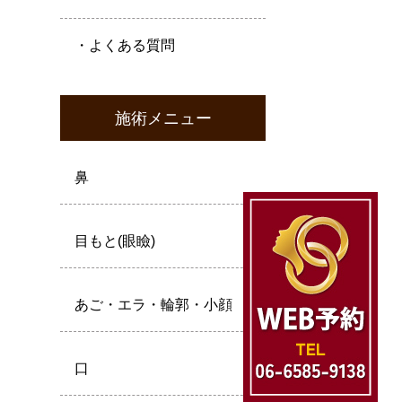
・よくある質問
施術メニュー
鼻
目もと(眼瞼)
あご・エラ・輪郭・小顔
口