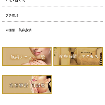
イボ・ほくろ
プチ整形
内服薬・美容点滴