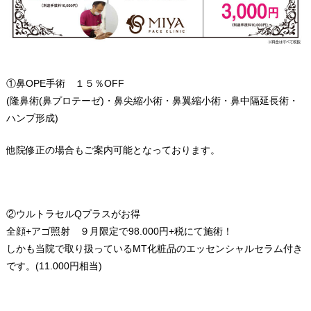
①鼻OPE手術 １５％OFF
(隆鼻術(鼻プロテーゼ)・鼻尖縮小術・鼻翼縮小術・鼻中隔延長術・
ハンプ形成)
他院修正の場合もご案内可能となっております。
②ウルトラセルQプラスがお得
全顔+アゴ照射 ９月限定で98.000円+税にて施術！
しかも当院で取り扱っているMT化粧品のエッセンシャルセラム付き
です。(11.000円相当)