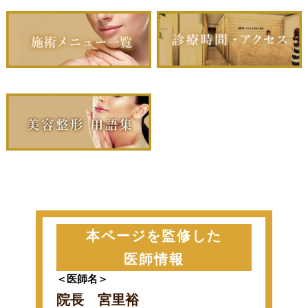
本ページを監修した
医師情報
＜医師名＞
院長 宮里裕