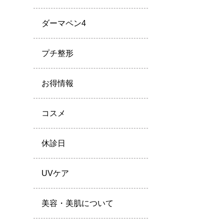
ダーマペン4
プチ整形
お得情報
コスメ
休診日
UVケア
美容・美肌について