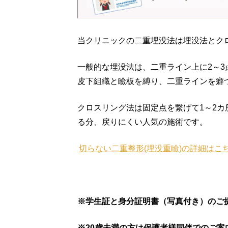
当クリニックの二重埋没法は埋没法とク
一般的な埋没法は、二重ライン上に2～
皮下組織と瞼板を縛り、二重ラインを癖
クロスリング法は固定点を繋げて1～2
る分、戻りにくい人気の施術です。
切らない二重整形(埋没重瞼)の詳細はこ
※学生証と身分証明書（写真付き）のご
※20歳未満の方は保護者様同伴でのご案