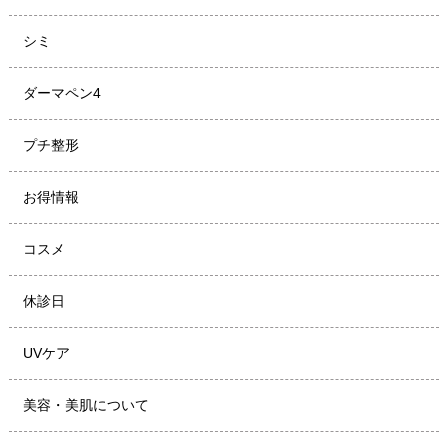
シミ
ダーマペン4
プチ整形
お得情報
コスメ
休診日
UVケア
美容・美肌について