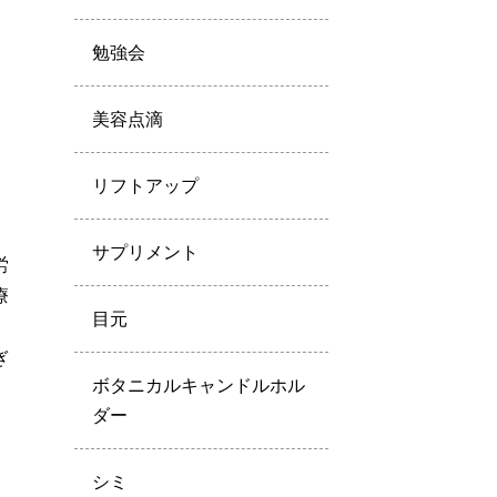
勉強会
美容点滴
リフトアップ
サプリメント
労
療
目元
ぎ
ボタニカルキャンドルホル
ダー
シミ