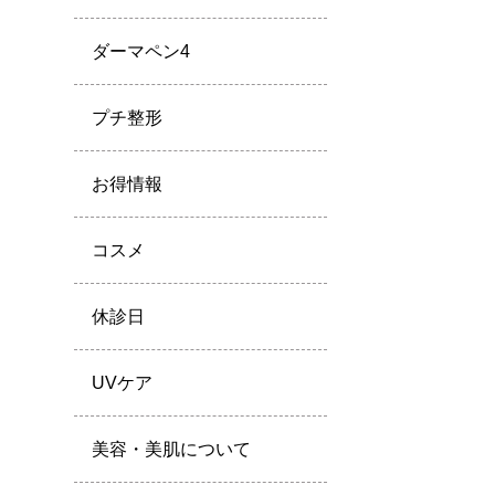
ダーマペン4
プチ整形
お得情報
コスメ
休診日
UVケア
美容・美肌について