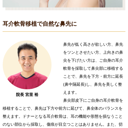
耳介軟骨移植で自然な鼻先に
鼻先が低く高さが欲しい方、鼻先
をツンとさせたい方、上向きの鼻
尖を下げたい方は、ご自身の耳介
軟骨を採取して鼻尖部に移植する
ことで、鼻先を下方・前方に延長
(鼻中隔延長)し、鼻先を美しく整
えます。
院長 宮里 裕
鼻尖部皮下にご自身の耳介軟骨を
移植することで、鼻先は下方や前方に延びて、鼻全体のバランスを
整えます。ドナーとなる耳介軟骨は、耳の機能や形態を損なうこと
のない部位から採取し、傷痕が目立つことはありません。また、切