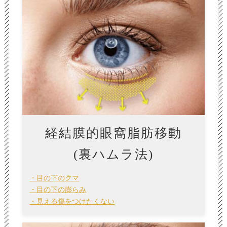
経結膜的眼窩脂肪移動
(裏ハムラ法)
・目の下のクマ
・目の下の膨らみ
・見える傷をつけたくない