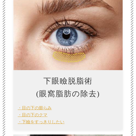
下眼瞼脱脂術
(眼窩脂肪の除去)
・目の下の膨らみ
・目の下のクマ
・下瞼をすっきりしたい