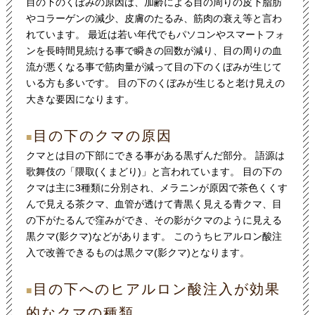
目の下のくぼみの原因は、加齢による目の周りの皮下脂肪
やコラーゲンの減少、皮膚のたるみ、筋肉の衰え等と言わ
れています。 最近は若い年代でもパソコンやスマートフォ
ンを長時間見続ける事で瞬きの回数が減り、目の周りの血
流が悪くなる事で筋肉量が減って目の下のくぼみが生じて
いる方も多いです。 目の下のくぼみが生じると老け見えの
大きな要因になります。
目の下のクマの原因
■
クマとは目の下部にできる事がある黒ずんだ部分。 語源は
歌舞伎の「隈取(くまどり)」と言われています。 目の下の
クマは主に3種類に分別され、メラニンが原因で茶色くくす
んで見える茶クマ、血管が透けて青黒く見える青クマ、目
の下がたるんで窪みができ、その影がクマのように見える
黒クマ(影クマ)などがあります。 このうちヒアルロン酸注
入で改善できるものは黒クマ(影クマ)となります。
目の下へのヒアルロン酸注入が効果
■
的なクマの種類