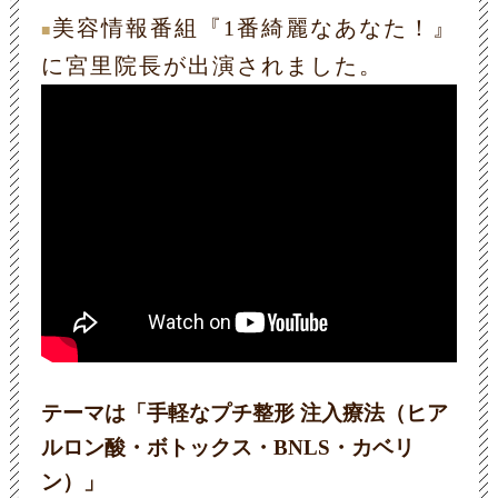
美容情報番組『1番綺麗なあなた！』
■
に宮里院長が出演されました。
テーマは「手軽なプチ整形 注入療法（ヒア
ルロン酸・ボトックス・BNLS・カベリ
ン）」