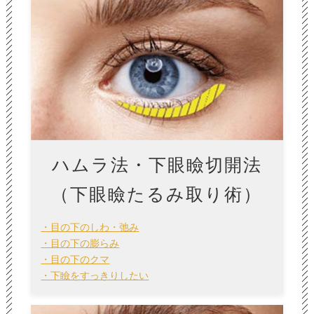
ハムラ法・下眼瞼切開法
（下眼瞼たるみ取り術）
・目の下のしわ・弛み
・目の下の膨らみ
・目の下のクマ
・下瞼をすっきりしたい