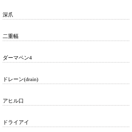
深爪
二重幅
ダーマペン4
ドレーン(drain)
アヒル口
ドライアイ