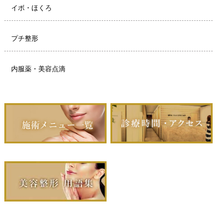
イボ・ほくろ
プチ整形
内服薬・美容点滴