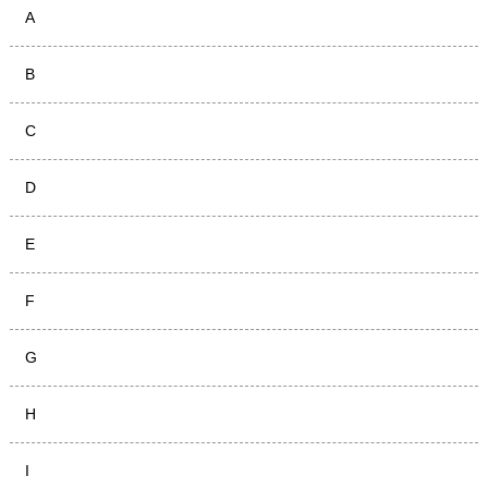
A
B
C
D
E
F
G
H
I