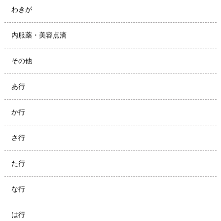
わきが
内服薬・美容点滴
その他
あ行
か行
さ行
た行
な行
は行