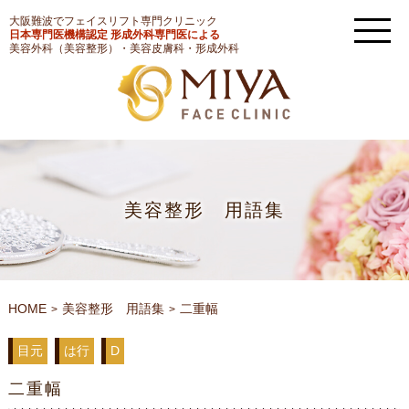
大阪難波でフェイスリフト専門クリニック
日本専門医機構認定 形成外科専門医による
美容外科（美容整形）・美容皮膚科・形成外科
美容整形 用語集
HOME
美容整形 用語集
二重幅
目元
は行
D
二重幅