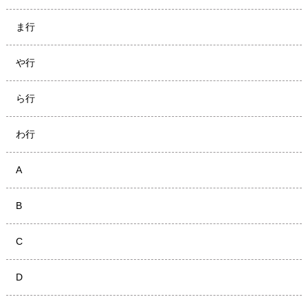
ま行
や行
ら行
わ行
A
B
C
D