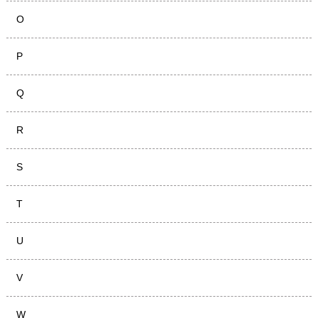
O
P
Q
R
S
T
U
V
W