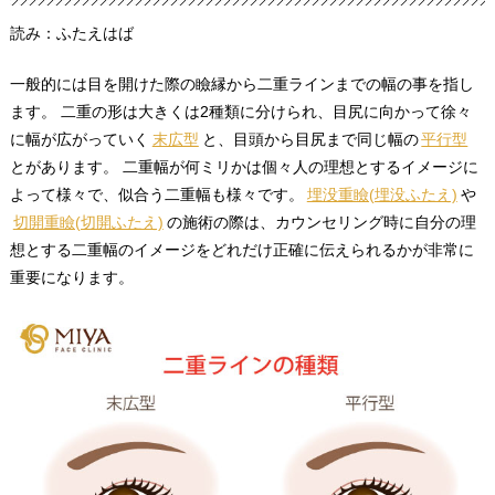
読み：ふたえはば
一般的には目を開けた際の瞼縁から二重ラインまでの幅の事を指し
ます。 二重の形は大きくは2種類に分けられ、目尻に向かって徐々
に幅が広がっていく
末広型
と、目頭から目尻まで同じ幅の
平行型
とがあります。 二重幅が何ミリかは個々人の理想とするイメージに
よって様々で、似合う二重幅も様々です。
埋没重瞼(埋没ふたえ)
や
切開重瞼(切開ふたえ)
の施術の際は、カウンセリング時に自分の理
想とする二重幅のイメージをどれだけ正確に伝えられるかが非常に
重要になります。