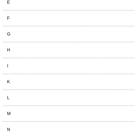
E
F
G
H
I
K
L
M
N