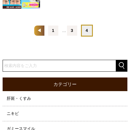
◀
1
…
3
4
カテゴリー
肝斑・くすみ
ニキビ
ガミースマイル