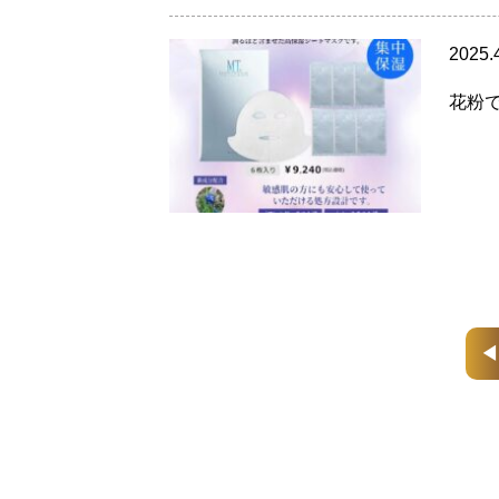
2025.
花粉で
◀