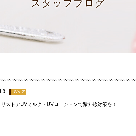
スタッフブログ
4.3
UVケア
スリストアUVミルク・UVローションで紫外線対策を！