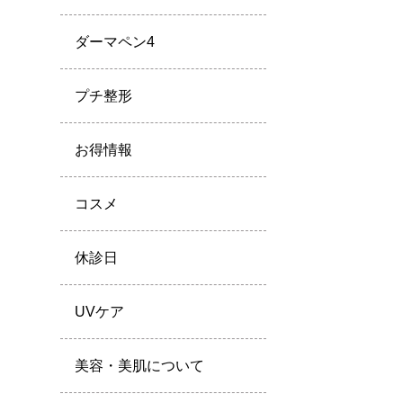
ダーマペン4
プチ整形
お得情報
コスメ
休診日
UVケア
美容・美肌について