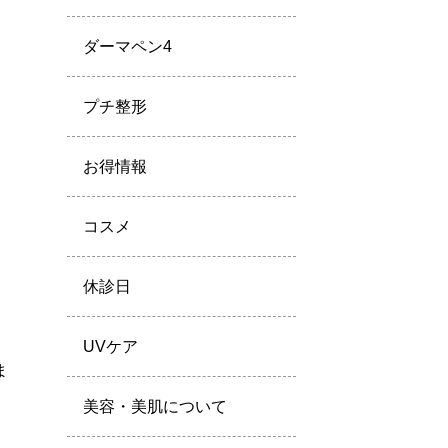
ダーマペン4
。
プチ整形
お得情報
コスメ
休診日
UVケア
ま
美容・美肌について