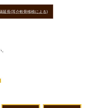
隔延長(耳介軟骨移植による)
はこちら
い。
ら