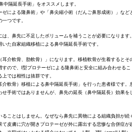
る鼻中隔延長手術」をオススメします。
ーゼによる隆鼻術」や「鼻尖縮小術（だんご鼻形成術）」など
の一つです。
には、鼻先に不足したボリュームを補うことが必要になります
用いた自家組織移植による鼻中隔延長手術です。
（耳介軟骨、肋軟骨）」になります。移植軟骨が生着するとそ
増すので、I型プロテーゼによる隆鼻術と安全に組み合わせるこ
る上では相性は抜群です。
耳介軟骨）移植による鼻中隔延長手術」を行った患者様です。
わせ手術ではありませんが、鼻先の延長（鼻中隔延長）効果を
いることはしません。なぜなら鼻先に異物による組織負担が続
果て皮膚に穴が開きプロテーゼが外に露出する悲惨な合併症が