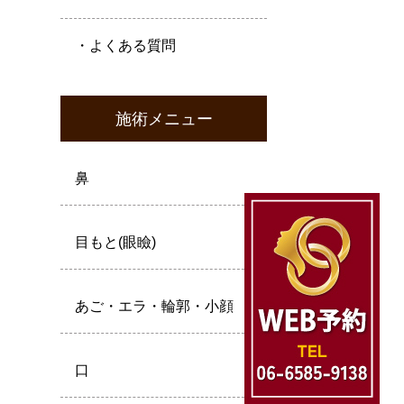
・よくある質問
施術メニュー
鼻
目もと(眼瞼)
あご・エラ・輪郭・小顔
口