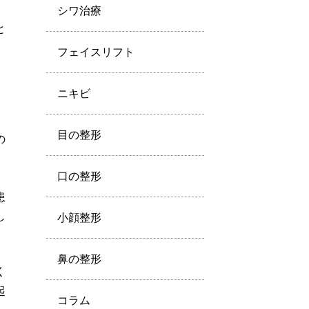
シワ治療
と
フェイスリフト
。
ニキビ
目の整形
の
口の整形
患
し
小顔整形
鼻の整形
く
起
コラム