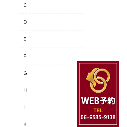
C
D
E
F
G
H
I
K