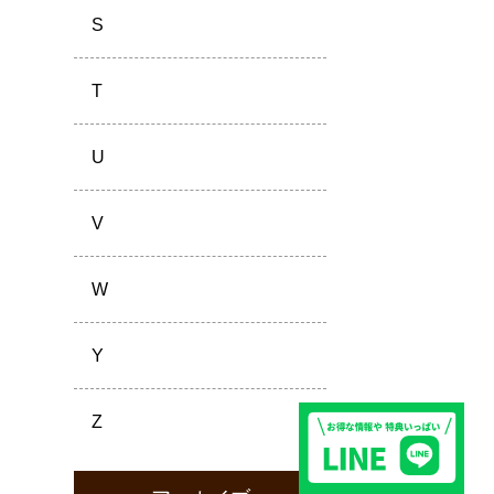
S
T
U
V
W
Y
Z