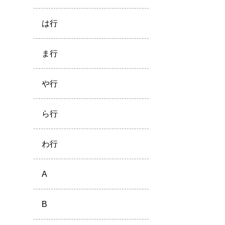
は行
ま行
や行
ら行
わ行
A
B