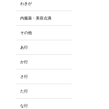
わきが
内服薬・美容点滴
その他
あ行
か行
さ行
た行
な行