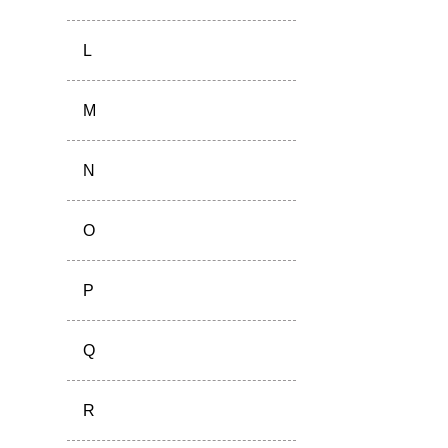
L
M
N
O
P
Q
R