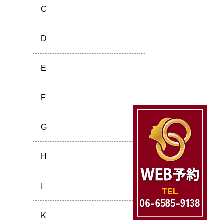
C
D
E
F
G
H
I
K