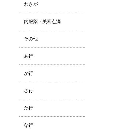
わきが
内服薬・美容点滴
その他
あ行
か行
さ行
た行
な行