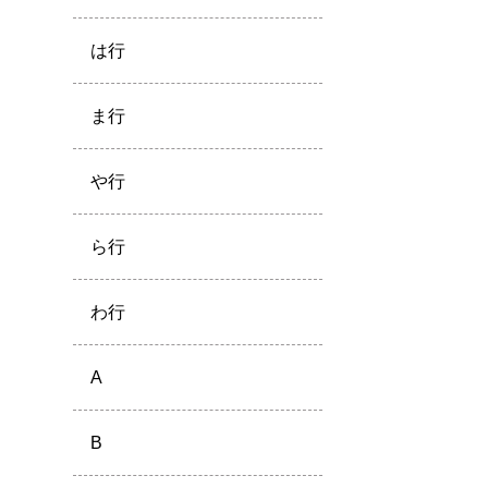
は行
ま行
や行
ら行
わ行
A
B