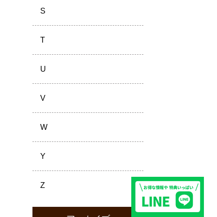
S
T
U
V
W
Y
Z