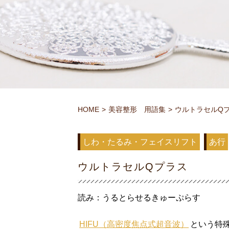
HOME
美容整形 用語集
ウルトラセルQ
しわ・たるみ・フェイスリフト
あ行
ウルトラセルQプラス
読み：うるとらせるきゅーぷらす
HIFU（高密度焦点式超音波）
という特