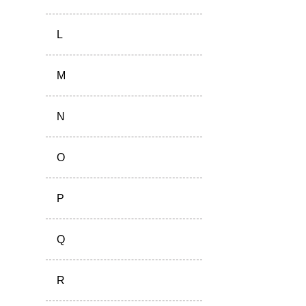
L
M
N
O
P
Q
R