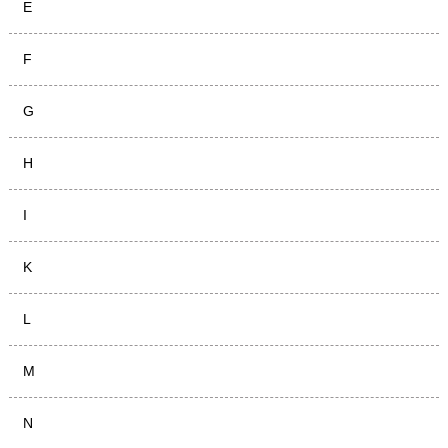
E
F
G
H
I
K
L
M
N