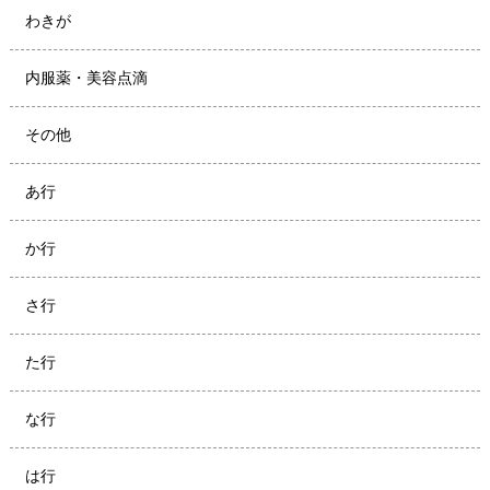
わきが
内服薬・美容点滴
その他
あ行
か行
さ行
た行
な行
は行