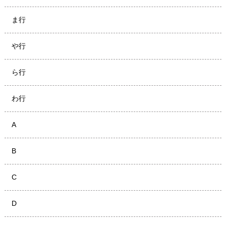
ま行
や行
ら行
わ行
A
B
C
D