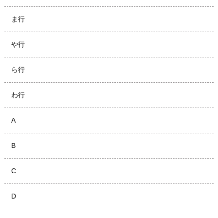
ま行
や行
ら行
わ行
A
B
C
D