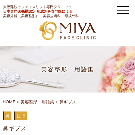
大阪難波でフェイスリフト専門クリニック
日本専門医機構認定 形成外科専門医による
美容外科（美容整形）・美容皮膚科・形成外科
美容整形 用語集
HOME
美容整形 用語集
鼻ギプス
鼻
は行
鼻ギプス