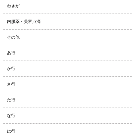
わきが
内服薬・美容点滴
その他
あ行
か行
さ行
た行
な行
は行