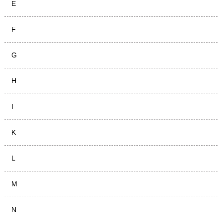
E
F
G
H
I
K
L
M
N