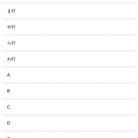
ま行
や行
ら行
わ行
A
B
C
D