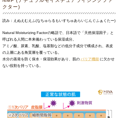
NMF (ナチュラルモイスチュアライジングファ
クター)
読み：えぬえむえふ(なちゅらるもいすちゅあらいじんぐふぁくたー)
Natural Moisturizing Factorの略語で、日本語で「天然保湿因子」と
呼ばれる人間に本来備わっている保湿成分。
アミノ酸、尿素、乳酸、塩基類などの低分子成分で構成され、表皮
の上層にある角質層を覆っている。
水分の蒸発を防く保水・保湿効果があり、肌の
バリア機能
に欠かせ
ない役割を持っている。