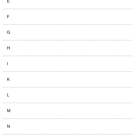
E
F
G
H
I
K
L
M
N