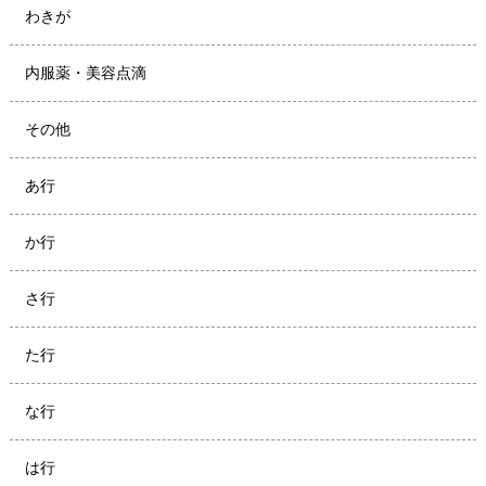
わきが
内服薬・美容点滴
その他
あ行
か行
さ行
た行
な行
は行