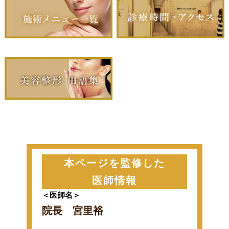
本ページを監修した
医師情報
＜医師名＞
院長 宮里裕