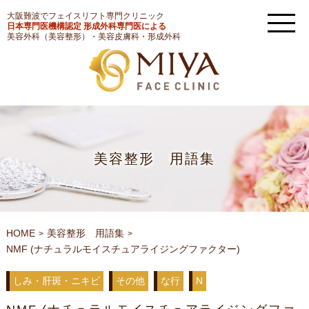
大阪難波でフェイスリフト専門クリニック
日本専門医機構認定 形成外科専門医による
美容外科（美容整形）・美容皮膚科・形成外科
美容整形 用語集
HOME
美容整形 用語集
NMF (ナチュラルモイスチュアライジングファクター)
しみ・肝斑・ニキビ
その他
な行
N