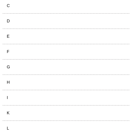
C
D
E
F
G
H
I
K
L