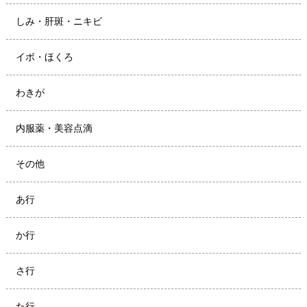
しみ・肝斑・ニキビ
イボ・ほくろ
わきが
内服薬・美容点滴
その他
あ行
か行
さ行
た行