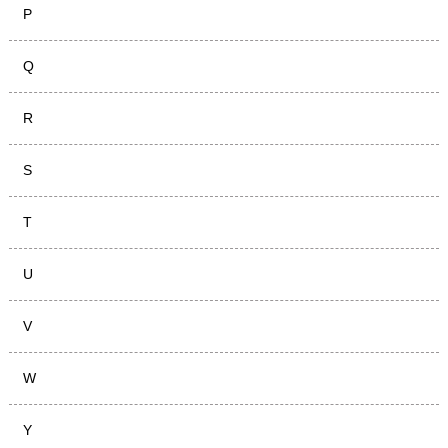
P
Q
R
S
T
U
V
W
Y