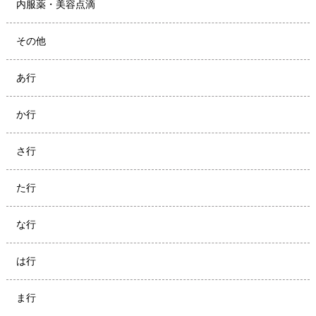
内服薬・美容点滴
その他
あ行
か行
さ行
た行
な行
は行
ま行