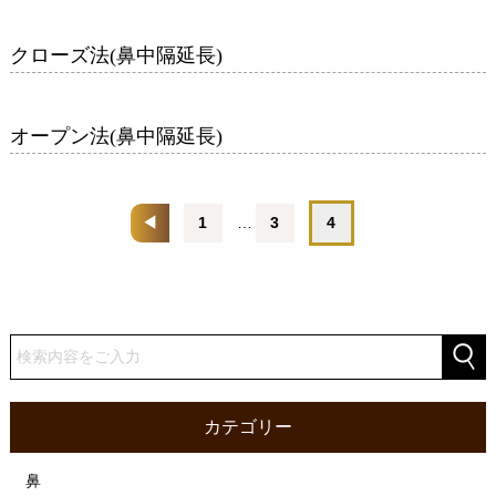
クローズ法(鼻中隔延長)
オープン法(鼻中隔延長)
◀
1
…
3
4
カテゴリー
鼻