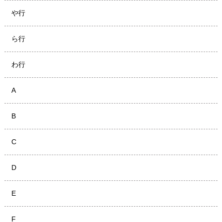
や行
ら行
わ行
A
B
C
D
E
F