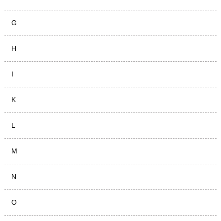
G
H
I
K
L
M
N
O