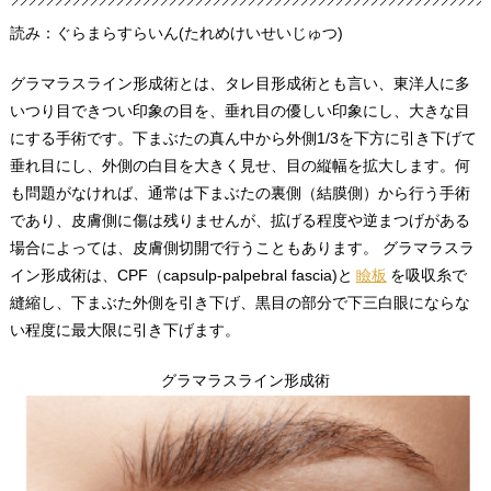
読み：ぐらまらすらいん(たれめけいせいじゅつ)
グラマラスライン形成術とは、タレ目形成術とも言い、東洋人に多
いつり目できつい印象の目を、垂れ目の優しい印象にし、大きな目
にする手術です。下まぶたの真ん中から外側1/3を下方に引き下げて
垂れ目にし、外側の白目を大きく見せ、目の縦幅を拡大します。何
も問題がなければ、通常は下まぶたの裏側（結膜側）から行う手術
であり、皮膚側に傷は残りませんが、拡げる程度や逆まつげがある
場合によっては、皮膚側切開で行うこともあります。 グラマラスラ
イン形成術は、CPF（capsulp-palpebral fascia)と
瞼板
を吸収糸で
縫縮し、下まぶた外側を引き下げ、黒目の部分で下三白眼にならな
い程度に最大限に引き下げます。
グラマラスライン形成術