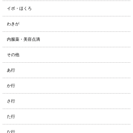
イボ・ほくろ
わきが
内服薬・美容点滴
その他
あ行
か行
さ行
た行
な行