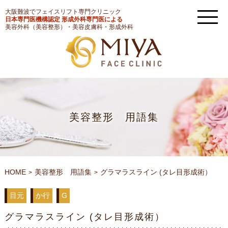
大阪難波でフェイスリフト専門クリニック
日本専門医機構認定 形成外科専門医による
美容外科（美容整形）・美容皮膚科・形成外科
美容整形 用語集
HOME
美容整形 用語集
グラマラスライン (タレ目形成術）
目元
か行
G
グラマラスライン (タレ目形成術）