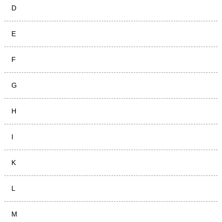
D
E
F
G
H
I
K
L
M